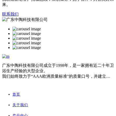
来。
联系我们
广东中陶科技有限公司成立于1998年，是一家拥有近二十年卫
浴生产经验的大型企业。
我们始终致力于“AAA欧洲质量标准”的质量口号，并建立了
严格、规范、精细的管理体系。
作为中国配套产品最齐全的制造商之一，我们的主要产品涉及
挂墙马桶&坐浴盆，落地马桶&坐浴盆，连体马桶、分体马桶
首页
和洗手盆。
中陶产品市场主要面向欧洲、亚洲、非洲、新西兰和澳大利
关于我们
亚。
产品中心