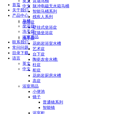
英文
背墙马桶
首页
中文
脉冲电磁无水箱马桶
关于我们
智能马桶系列
产品中心
残疾人系列
马桶
坐浴盆
坐浴盆
壁挂式坐浴盆
洗手盆
背墙坐浴盆
浴室用品
洗手盆
联系我们
花岗岩浴室水槽
常问问题
艺术盆
目录下载
台下盆
语言
陶瓷农舍水槽:
英文
柱盆
中文
柜盆
花岗岩厨房水槽
高盆
浴室用品
小便池
镜子
普通镜系列
智能镜
浴室柜